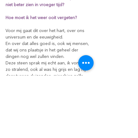
niet beter zien in vroeger tijd? 
Hoe moet ik het weer ooit vergeten?
Voor mij gaat dit over het hart, over ons 
universum en de eeuwigheid.
En over dat alles goed is, ook wij mensen, 
dat wij ons plaatsje in het geheel der 
dingen nog wel zullen vinden.
Deze steen sprak mij echt aan, ik vond hem 
zo stralend, ook al was hij grijs en lag hij 
daar tussen duizenden, misschien zelfs 
miljoenen andere stenen. Hij lag zo lekker 
zichzelf te zijn. Hoe dat gezichtje erin is 
gekomen vraag ik me af. Daar moet toch 
wel echt iets bijzonders gebeurd zijn.
Opmerkingen