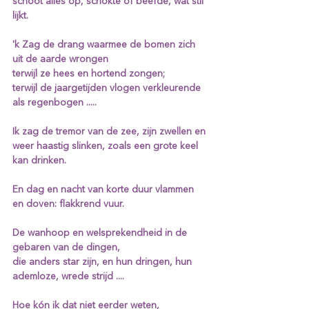
schoot alles op, schokte of beefde, wat stil 
lijkt. 
'k Zag de drang waarmee de bomen zich 
uit de aarde wrongen 
terwijl ze hees en hortend zongen; 
terwijl de jaargetijden vlogen verkleurende 
als regenbogen ..... 
Ik zag de tremor van de zee, zijn zwellen en 
weer haastig slinken, zoals een grote keel 
kan drinken. 
En dag en nacht van korte duur vlammen 
en doven: flakkrend vuur. 
De wanhoop en welsprekendheid in de 
gebaren van de dingen, 
die anders star zijn, en hun dringen, hun 
ademloze, wrede strijd .... 
Hoe kón ik dat niet eerder weten, 