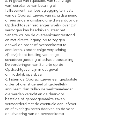
5. In geval van liquidatie, van (aanvrage
van) surséance van betaling of
faillissement, van beslaglegging ten laste
van de Opdrachtgever, van schuldsanering
of een andere omstandigheid waardoor de
Opdrachtgever niet langer vrijelijk over zijn
vermogen kan beschikken, staat het
Sanarte vrij om de overeenkomst terstond
en met directe ingang op te zeggen
danwel de order of overeenkomst te
annuleren, zonder enige verplichting
zijnerzijds tot betaling van enige
schadevergoeding of schadeloosstelling.
De vorderingen van Sanarte op de
Opdrachtgever zijn in dat geval
onmiddellijk opeisbaar.
6. Indien de Opdrachtgever een geplaatste
order of dienst geheel of gedeeltelijk
annuleert, dan zullen de werkzaamheden
die werden verricht en de daarvoor
bestelde of gereedgemaakte zaken,
vermeerderd met de eventuele aan- afvoer-
en afleveringskosten daarvan en de voor
de uitvoering van de overeenkomst