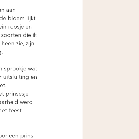
en aan 
de bloem lijkt 
in roosje en 
soorten die ik 
een zie, zijn 
g.
n sprookje wat 
 uitsluiting en 
t. 
t prinsesje 
waarheid werd 
het feest 
or een prins 