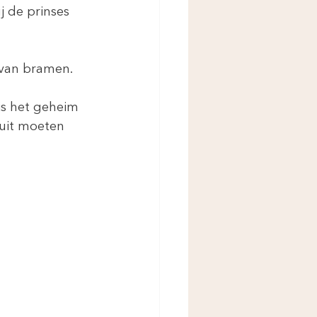
j de prinses 
 van bramen.
is het geheim 
 uit moeten 