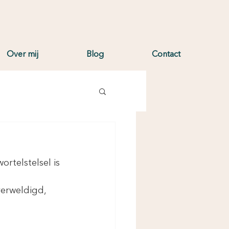
Over mij
Blog
Contact
rtelstelsel is 
verweldigd, 