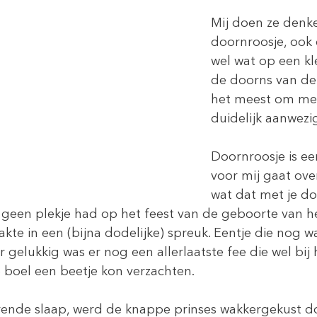
Mij doen ze denk
doornroosje, ook 
wel wat op een kle
de doorns van de 
het meest om me h
duidelijk aanwezi
Doornroosje is ee
voor mij gaat over
wat dat met je doe
 geen plekje had op het feest van de geboorte van he
pakte in een (bijna dodelijke) spreuk. Eentje die nog 
 gelukkig was er nog een allerlaatste fee die wel bij 
 boel een beetje kon verzachten.
rende slaap, werd de knappe prinses wakkergekust do