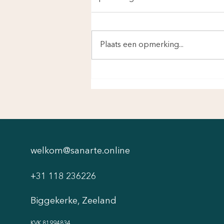
Plaats een opmerking...
welkom@sanarte.online
+31 118 236226
Biggekerke, Zeeland
KVK 81994834